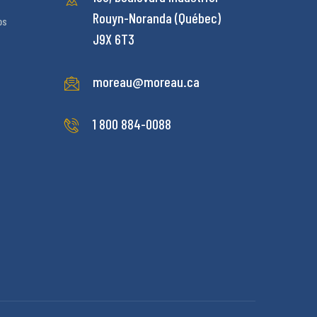
Rouyn-Noranda (Québec)
os
J9X 6T3
moreau@moreau.ca
1 800 884-0088